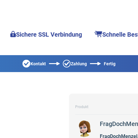
Sichere SSL Verbindung
Schnelle Bes
Kontakt
Zahlung
Fertig
Produkt
FragDochMenz
FragDochMenzel.n