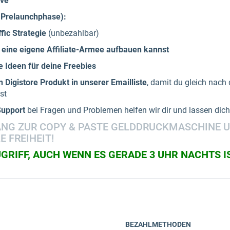
ive
 Prelaunchphase):
fic Strategie
(unbezahlbar)
r eine eigene Affiliate-Armee aufbauen kannst
e Ideen für deine Freebies
 Digistore Produkt in unserer Emailliste
, damit du gleich nach
st
 Support
bei Fragen und Problemen helfen wir dir und lassen dic
ANG ZUR COPY & PASTE GELDDRUCKMASCHINE U
E FREIHEIT!
GRIFF, AUCH WENN ES GERADE 3 UHR NACHTS I
BEZAHLMETHODEN