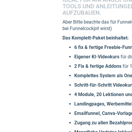
TOOLS UND ANLEITUNGE
AUFZUBAUEN.
Aber Bitte beachte das für Funne
bei Funnelcockpit wirst)
Das Komplett-Paket beinhaltet:
6 fix & fertige Freebie-Fun
Eigener KI-Videokurs
für di
2 Fix & fertige Addons
für 
Komplettes System als One
Schritt-für-Schritt Videoku
4 Module, 20 Lektionen un
Landingpages, Werbemittel
Emailfunnel, Canva-Vorlag
Zugang zu allen Bezahlpro