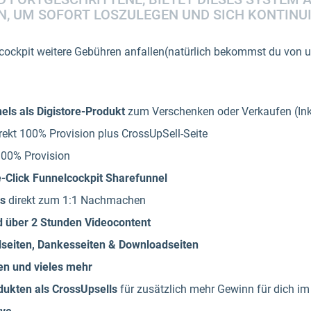
N, UM SOFORT LOSZULEGEN UND SICH KONTINU
lcockpit weitere Gebühren anfallen(natürlich bekommst du von 
nels als Digistore-Produkt
zum Verschenken oder Verkaufen (Inkl
rekt 100% Provision plus CrossUpSell-Seite
100% Provision
-Click Funnelcockpit Sharefunnel
rs
direkt zum 1:1 Nachmachen
d über 2 Stunden Videocontent
seiten, Dankesseiten & Downloadseiten
en und vieles mehr
dukten als CrossUpsells
für zusätzlich mehr Gewinn für dich i