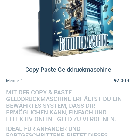
Copy Paste Gelddruckmaschine
97,00 €
Menge:
1
MIT DER COPY & PASTE
GELDDRUCKMASCHINE ERHÄLTST DU EIN
BEWÄHRTES SYSTEM, DASS DIR
ERMÖGLICHEN KANN, EINFACH UND
EFFEKTIV ONLINE GELD ZU VERDIENEN.
IDEAL FÜR ANFÄNGER UND
FORTGESCHRITTENE, BIETET DIESES