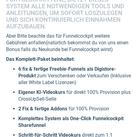
SYSTEM ALLE NOTWENDIGEN TOOLS UND
ANLEITUNGEN, UM SOFORT LOSZULEGEN
UND SICH KONTINUIERLICH EINNAHMEN
AUFZUBAUEN.
Aber Bitte beachte das für Funnelcockpit weitere
Gebühren anfallen(natürlich bekommst du von uns einen
Bonus falls du Neukunde bei Funnelcockpit wirst)
Das Komplett-Paket beinhaltet:
6 fix & fertige Freebie-Funnels als Digistore-
Produkt
zum Verschenken oder Verkaufen (Inklusive
aller White Label Lizenzen)
Eigener KI-Videokurs
für direkt 100% Provision plus
CrossUpSell-Seite
2 Fix & fertige Addons
für 100% Provision
Komplettes System als One-Click Funnelcockpit
Sharefunnel
Schritt-für-Schritt Videokurs
direkt zum 1:1