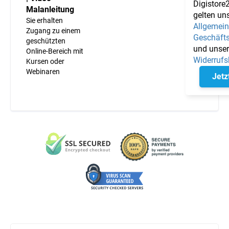
Digistore
Malanleitung
gelten un
Sie erhalten
Allgemei
Zugang zu einem
Geschäft
geschützten
und unse
Online-Bereich mit
Widerrufs
Kursen oder
Webinaren
Jetz