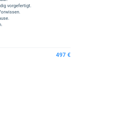
g vorgefertigt.
Vorwissen.
ause.
n.
497 €