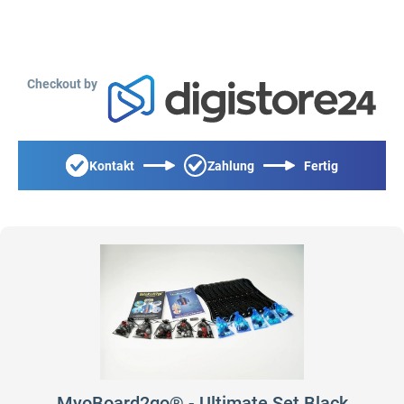
Checkout by
Kontakt
Zahlung
Fertig
MyoBoard2go® - Ultimate Set Black