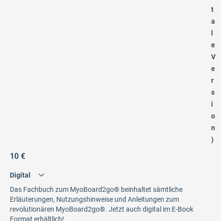
t
a
l
e
V
e
r
s
i
o
n
)
10 €
Das Fachbuch zum MyoBoard2go® beinhaltet sämtliche
Erläuterungen, Nutzungshinweise und Anleitungen zum
revolutionären MyoBoard2go®. Jetzt auch digital im E-Book
Format erhältlich!