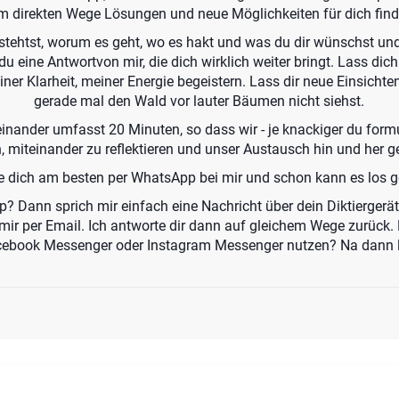
m direkten Wege Lösungen und neue Möglichkeiten für dich find
 stehtst, worum es geht, wo es hakt und was du dir wünschst un
eine Antwortvon mir, die dich wirklich weiter bringt. Lass dich 
ner Klarheit, meiner Energie begeistern. Lass dir neue Einsicht
gerade mal den Wald vor lauter Bäumen nicht siehst.
nander umfasst 20 Minuten, so dass wir - je knackiger du formu
, miteinander zu reflektieren und unser Austausch hin und her 
 dich am besten per WhatsApp bei mir und schon kann es los g
? Dann sprich mir einfach eine Nachricht über dein Diktierger
mir per Email. Ich antworte dir dann auf gleichem Wege zurück. D
ebook Messenger oder Instagram Messenger nutzen? Na dann l