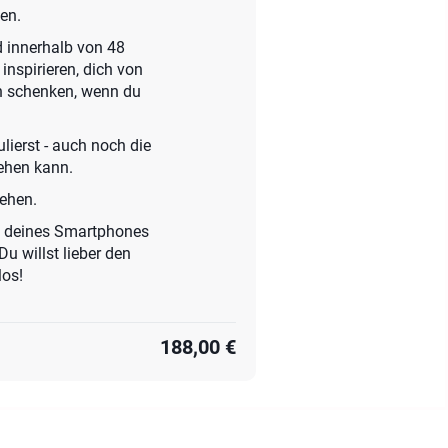
en.
d innerhalb von 48
inspirieren, dich von
en schenken, wenn du
lierst - auch noch die
gehen kann.
ehen.
ät deines Smartphones
u willst lieber den
os!
188,00 €