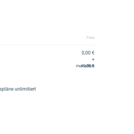
Preis
0,00 €
+
monatlich
49,00 €
pläne unlimitiert