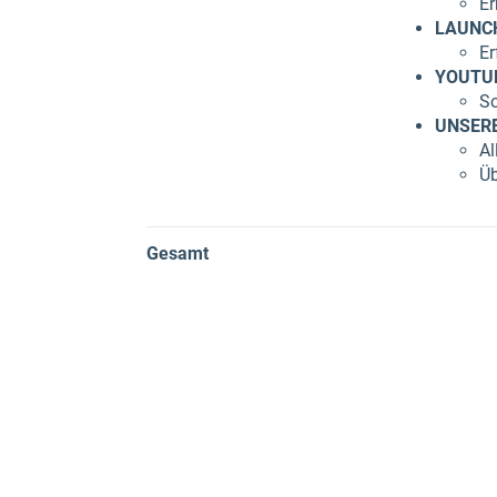
Er
LAUNC
Er
YOUTUB
So
UNSERE
Al
Üb
Gesamt