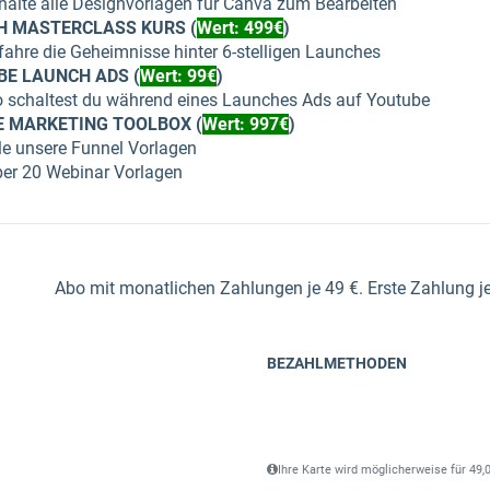
halte alle Designvorlagen für Canva zum Bearbeiten
H MASTERCLASS KURS (
Wert: 499€
)
fahre die Geheimnisse hinter 6-stelligen Launches
E LAUNCH ADS (
Wert: 99€
)
 schaltest du während eines Launches Ads auf Youtube
 MARKETING TOOLBOX (
Wert: 997€
)
le unsere Funnel Vorlagen
er 20 Webinar Vorlagen
Abo mit monatlichen Zahlungen je 49 €. Erste Zahlung jet
BEZAHLMETHODEN
Ihre Karte wird möglicherweise für 49,0