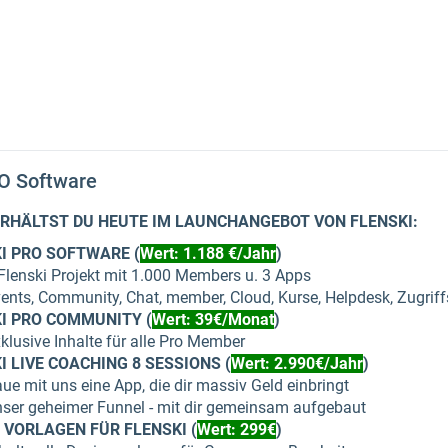
RO Software
ERHÄLTST DU HEUTE IM LAUNCHANGEBOT VON FLENSKI:
I PRO SOFTWARE (
Wert: 1.188 €/Jahr
)
Flenski Projekt mit 1.000 Members u. 3 Apps
ents, Community, Chat, member, Cloud, Kurse, Helpdesk, Zugriffs
I PRO COMMUNITY (
Wert: 39€/Monat
)
klusive Inhalte für alle Pro Member
I LIVE COACHING 8 SESSIONS (
Wert: 2.990€/Jahr
)
ue mit uns eine App, die dir massiv Geld einbringt
ser geheimer Funnel - mit dir gemeinsam aufgebaut
 VORLAGEN FÜR FLENSKI (
Wert: 299€
)