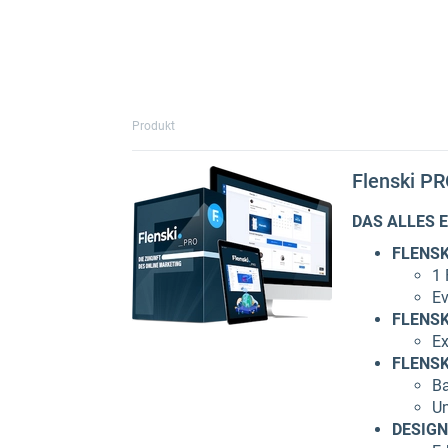
Produkt
Flenski P
DAS ALLES 
FLENSK
1 
Ev
FLENSK
Ex
FLENSK
Ba
Un
DESIGN