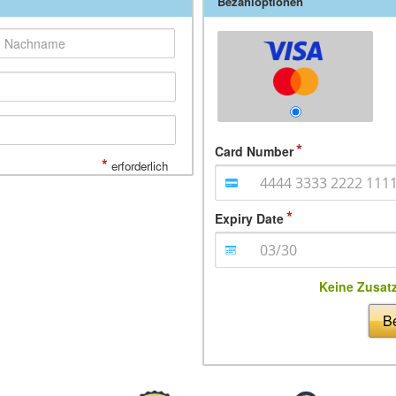
Bezahloptionen
Card Number
*
erforderlich
Expiry Date
Keine Zusat
Be