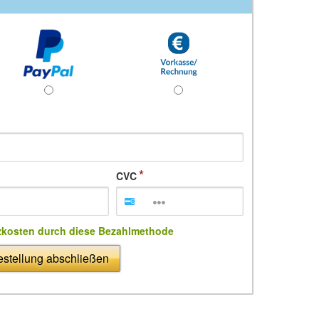
CVC
zkosten durch diese Bezahlmethode
stellung abschließen