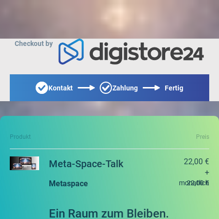
Checkout by
Kontakt
Zahlung
Fertig
Produkt
Preis
22,00 €
Meta-Space-Talk
+
Metaspace
monatlich
22,00 €
Ein Raum zum Bleiben.