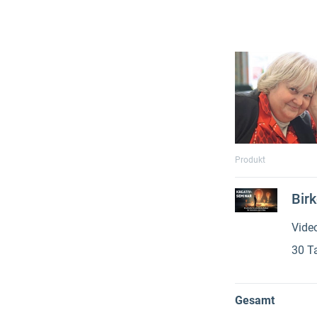
Produkt
Birk
Vide
30 T
Gesamt