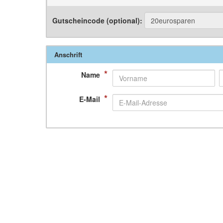
Gutscheincode (optional)
:
Anschrift
*
Name
*
E-Mail