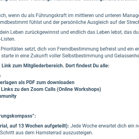
 dich, wenn du als Führungskraft im mittleren und unteren Manag
mdbestimmt fühlst und der persönliche Ausgleich auf der Streck
r dein Leben zurückgewinnst und endlich das Leben lebst, das du
Listen.
ne Prioritäten setzt, dich von Fremdbestimmung befreist und ein e
tarte in eine Zukunft voller Selbstbestimmung und Gelassenhe
 Link zum Mitgliederbereich.
Dort findest Du alle:
s
terlagen als PDF zum downloaden
n Links zu den Zoom Calls (Online Workshops)
mmunity
ührungskompass“:
ial, auf 13 Wochen aufgeteilt):
Jede Woche erwartet dich ein ne
für Schritt aus dem Hamsterrad auszusteigen.