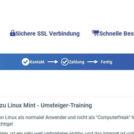
Sichere SSL Verbindung
Schnelle Bes
Kontakt
Zahlung
Fertig
u Linux Mint - Umsteiger-Training
von Linux als normaler Anwender und nicht als "Computerfreak" h
chtige!
ten, ist ein sehr weit verbreitetes Hobby, und das Internet ist vo