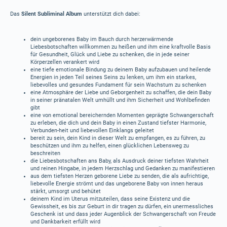
Das
Silent Subliminal Album
unterstützt dich dabei:
dein ungeborenes Baby im Bauch durch herzerwärmende
Liebesbotschaften willkommen zu heißen und ihm eine kraftvolle Basis
für Gesundheit, Glück und Liebe zu schenken, die in jede seiner
Körperzellen verankert wird
eine tiefe emotionale Bindung zu deinem Baby aufzubauen und heilende
Energien in jeden Teil seines Seins zu lenken, um ihm ein starkes,
liebevolles und gesundes Fundament für sein Wachstum zu schenken
eine Atmosphäre der Liebe und Geborgenheit zu schaffen, die dein Baby
in seiner pränatalen Welt umhüllt und ihm Sicherheit und Wohlbefinden
gibt
eine von emotional bereichernden Momenten geprägte Schwangerschaft
zu erleben, die dich und dein Baby in einen Zustand tiefster Harmonie,
Verbunden-heit und liebevollen Einklangs geleitet
bereit zu sein, dein Kind in dieser Welt zu empfangen, es zu führen, zu
beschützen und ihm zu helfen, einen glücklichen Lebensweg zu
beschreiten
die Liebesbotschaften ans Baby, als Ausdruck deiner tiefsten Wahrheit
und reinen Hingabe, in jedem Herzschlag und Gedanken zu manifestieren
aus dem tiefsten Herzen geborene Liebe zu senden, die als aufrichtige,
liebevolle Energie strömt und das ungeborene Baby von innen heraus
stärkt, umsorgt und behütet
deinem Kind im Uterus mitzuteilen, dass seine Existenz und die
Gewissheit, es bis zur Geburt in dir tragen zu dürfen, ein unermessliches
Geschenk ist und dass jeder Augenblick der Schwangerschaft von Freude
und Dankbarkeit erfüllt wird