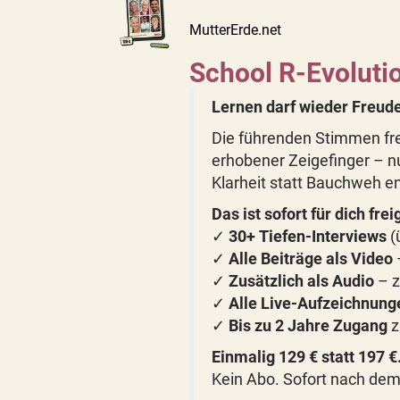
MutterErde.net
School R-Evolutio
Lernen darf wieder Freude
Die führenden Stimmen fre
erhobener Zeigefinger – n
Klarheit statt Bauchweh e
Das ist sofort für dich fre
✓
30+ Tiefen-Interviews
(
✓
Alle Beiträge als Video
✓
Zusätzlich als Audio
– z
✓
Alle Live-Aufzeichnung
✓
Bis zu 2 Jahre Zugang
z
Einmalig 129 € statt 197 €
Kein Abo. Sofort nach dem 