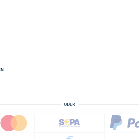
EN
ODER