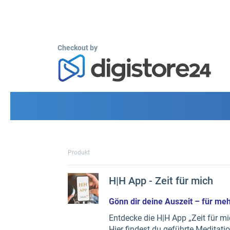
Checkout by
Produkt
H|H App - Zeit für mich
Gönn dir deine Auszeit – für meh
Entdecke die H|H App „Zeit für m
Hier findest du geführte Meditat