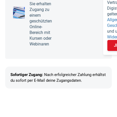
Vertr
Sie erhalten
Digi
Zugang zu
gelte
einem
Allg
geschützten
Gesc
Online-
und 
Bereich mit
Wide
Kursen oder
Webinaren
J
Sofortiger Zugang:
Nach erfolgreicher Zahlung erhältst
du sofort per E-Mail deine Zugangsdaten.