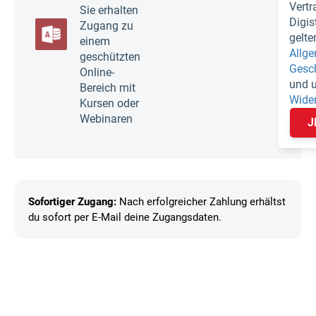
Vertr
Sie erhalten
Digi
Zugang zu
gelte
einem
Allg
geschützten
Gesc
Online-
und 
Bereich mit
Wide
Kursen oder
Webinaren
J
Sofortiger Zugang:
Nach erfolgreicher Zahlung erhältst
du sofort per E-Mail deine Zugangsdaten.