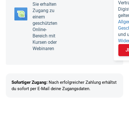
Vertr
Sie erhalten
Digi
Zugang zu
gelte
einem
Allg
geschützten
Gesc
Online-
und 
Bereich mit
Wide
Kursen oder
Webinaren
J
Sofortiger Zugang:
Nach erfolgreicher Zahlung erhältst
du sofort per E-Mail deine Zugangsdaten.