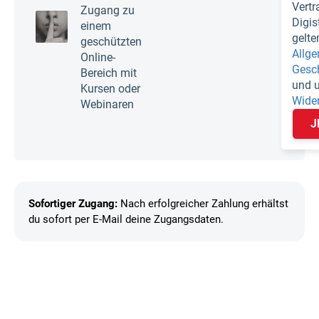
Vertr
Zugang zu
Digi
einem
gelte
geschützten
Allg
Online-
Gesc
Bereich mit
und 
Kursen oder
Wide
Webinaren
J
Sofortiger Zugang:
Nach erfolgreicher Zahlung erhältst
du sofort per E-Mail deine Zugangsdaten.