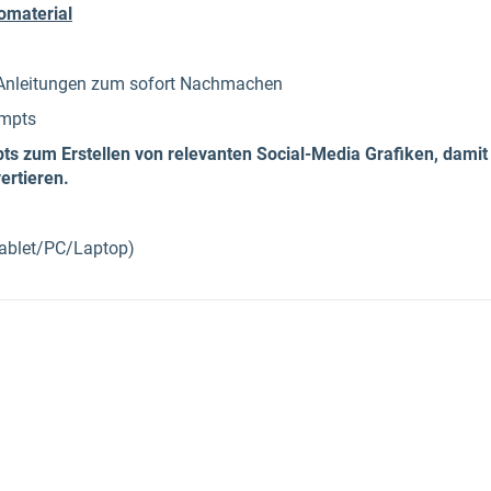
omaterial
tt-Anleitungen zum sofort Nachmachen
ompts
ts zum Erstellen von relevanten Social-Media Grafiken, dam
ertieren.
Tablet/PC/Laptop)