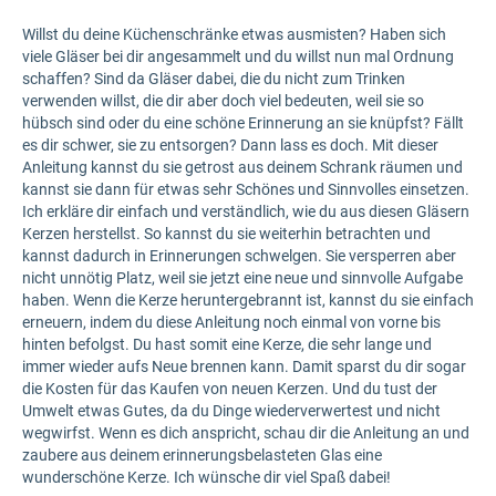
Willst du deine Küchenschränke etwas ausmisten? Haben sich
viele Gläser bei dir angesammelt und du willst nun mal Ordnung
schaffen? Sind da Gläser dabei, die du nicht zum Trinken
verwenden willst, die dir aber doch viel bedeuten, weil sie so
hübsch sind oder du eine schöne Erinnerung an sie knüpfst? Fällt
es dir schwer, sie zu entsorgen? Dann lass es doch. Mit dieser
Anleitung kannst du sie getrost aus deinem Schrank räumen und
kannst sie dann für etwas sehr Schönes und Sinnvolles einsetzen.
Ich erkläre dir einfach und verständlich, wie du aus diesen Gläsern
Kerzen herstellst. So kannst du sie weiterhin betrachten und
kannst dadurch in Erinnerungen schwelgen. Sie versperren aber
nicht unnötig Platz, weil sie jetzt eine neue und sinnvolle Aufgabe
haben. Wenn die Kerze heruntergebrannt ist, kannst du sie einfach
erneuern, indem du diese Anleitung noch einmal von vorne bis
hinten befolgst. Du hast somit eine Kerze, die sehr lange und
immer wieder aufs Neue brennen kann. Damit sparst du dir sogar
die Kosten für das Kaufen von neuen Kerzen. Und du tust der
Umwelt etwas Gutes, da du Dinge wiederverwertest und nicht
wegwirfst. Wenn es dich anspricht, schau dir die Anleitung an und
zaubere aus deinem erinnerungsbelasteten Glas eine
wunderschöne Kerze. Ich wünsche dir viel Spaß dabei!