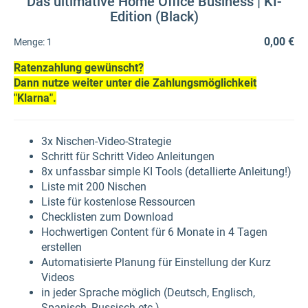
Das ultimative Home Office Business | KI-
Edition (Black)
0,00 €
Menge:
1
Ratenzahlung gewünscht?
Dann nutze weiter unter die Zahlungsmöglichkeit
"Klarna".
3x Nischen-Video-Strategie
Schritt für Schritt Video Anleitungen
8x unfassbar simple KI Tools (detallierte Anleitung!)
Liste mit 200 Nischen
Liste für kostenlose Ressourcen
Checklisten zum Download
Hochwertigen Content für 6 Monate in 4 Tagen
erstellen
Automatisierte Planung für Einstellung der Kurz
Videos
in jeder Sprache möglich (Deutsch, Englisch,
Spanisch, Russisch etc.)