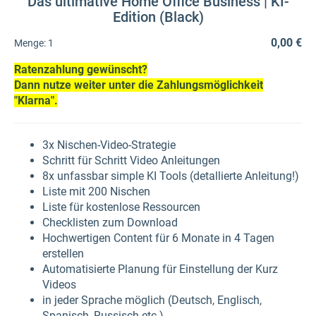
Das ultimative Home Office Business | KI-
Edition (Black)
0,00 €
Menge:
1
Ratenzahlung gewünscht?
Dann nutze weiter unter die Zahlungsmöglichkeit
"Klarna".
3x Nischen-Video-Strategie
Schritt für Schritt Video Anleitungen
8x unfassbar simple KI Tools (detallierte Anleitung!)
Liste mit 200 Nischen
Liste für kostenlose Ressourcen
Checklisten zum Download
Hochwertigen Content für 6 Monate in 4 Tagen
erstellen
Automatisierte Planung für Einstellung der Kurz
Videos
in jeder Sprache möglich (Deutsch, Englisch,
Spanisch, Russisch etc.)