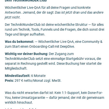
Dein TechnikWUNDER:Club
Wöchentlicher Live-QnA für all deine Fragen und konkrete
Antworten. Jemand, der dir sagt:
Das ist jetzt dran und das andere
jetzt nicht.
Der TechnikWunderClub ist deine wöchentliche Struktur — für alles
rund um Technik, Tools, Funnels und die Fragen, die dich sonst drei
Tage und länger aufhalten.
Was du bekommst:
— Wöchentlicher Live QnA, eine Community &
zum Start einen Onboarding-Call mit DeepDive.
Wichtig vor deiner Buchung:
Der Zugang zum
TechnikWunderClub setzt eine einmalige Startgebühr voraus, die
separat in Rechnung gestellt wird. Diese Buchung hier startet die
Mitgliedschaft.
Mindestlaufzeit:
6 Monate
Preis:
297 € netto/Monat zzgl. MwSt.
Was du nicht erwarten darfst ist: Kein 1:1-Support, kein Done-For-
You, keine Umsatzgarantie — dafür jemand, der mit dir gemeinsam
wirklich hinschaut.