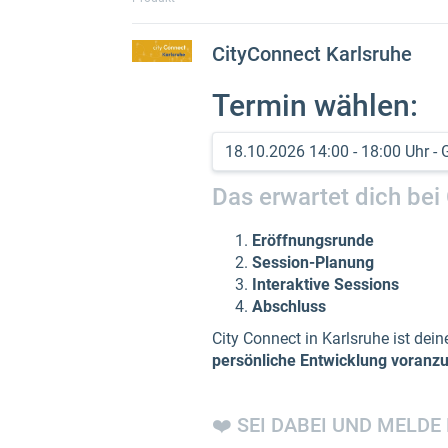
CityConnect Karlsruhe
Termin wählen:
Das erwartet dich bei 
Eröffnungsrunde
Session-Planung
Interaktive Sessions
Abschluss
City Connect in Karlsruhe ist dei
persönliche Entwicklung voranz
❤️ SEI DABEI UND MELDE