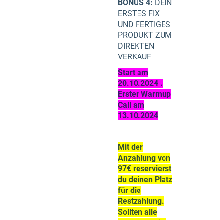
BONUS 4:
DEIN
ERSTES FIX
UND FERTIGES
PRODUKT ZUM
DIREKTEN
VERKAUF
Start am
20.10.2024 .
Erster Warmup
Call am
13.10.2024
Mit der
Anzahlung von
97€ reservierst
du deinen Platz
für die
Restzahlung.
Sollten alle