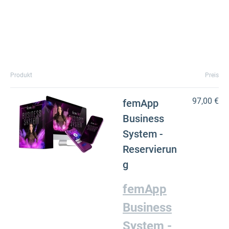
Produkt
Preis
97,00 €
femApp
Business
System -
Reservierun
g
femApp
Business
System -