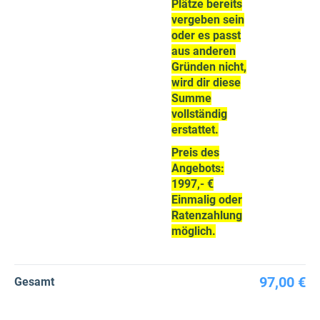
Plätze bereits
vergeben sein
oder es passt
aus anderen
Gründen nicht,
wird dir diese
Summe
vollständig
erstattet.
Preis des
Angebots:
1997,- €
Einmalig oder
Ratenzahlung
möglich.
97,00 €
Gesamt