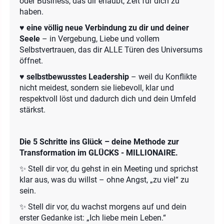
oder Business, das dir erlaubt, Zeit für dich zu
haben.
♥️
eine völlig neue Verbindung zu dir und deiner
Seele
– in Vergebung, Liebe und vollem
Selbstvertrauen, das dir ALLE Türen des Universums
öffnet.
♥️
selbstbewusstes Leadership
– weil du Konflikte
nicht meidest, sondern sie liebevoll, klar und
respektvoll löst und dadurch dich und dein Umfeld
stärkst.
Die 5 Schritte ins Glück – deine Methode zur
Transformation im GLÜCKS - MILLIONAIRE.
✨ Stell dir vor, du gehst in ein Meeting und sprichst
klar aus, was du willst – ohne Angst, „zu viel“ zu
sein.
✨ Stell dir vor, du wachst morgens auf und dein
erster Gedanke ist: „Ich liebe mein Leben.“