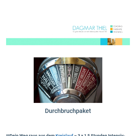
Durchbruchpaket
**Dein Weg raus aus dem
Kreislauf
– 3 x 1,5 Stunden Intensiv-