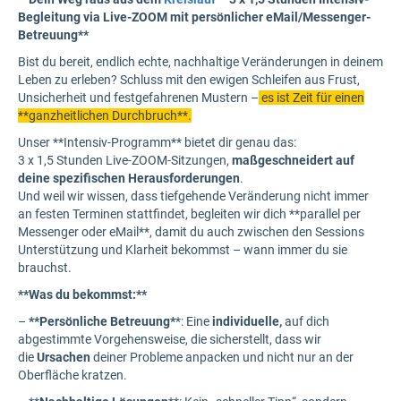
Begleitung via Live-ZOOM mit persönlicher eMail/Messenger-
Betreuung**
Bist du bereit, endlich echte, nachhaltige Veränderungen in deinem
Leben zu erleben? Schluss mit den ewigen Schleifen aus Frust,
Unsicherheit und festgefahrenen Mustern –
es ist Zeit für einen
**ganzheitlichen Durchbruch**.
Unser **Intensiv-Programm** bietet dir genau das:
3 x 1,5 Stunden Live-ZOOM-Sitzungen,
maßgeschneidert auf
deine spezifischen Herausforderungen
.
Und weil wir wissen, dass tiefgehende Veränderung nicht immer
an festen Terminen stattfindet, begleiten wir dich **parallel per
Messenger oder eMail**, damit du auch zwischen den Sessions
Unterstützung und Klarheit bekommst – wann immer du sie
brauchst.
**Was du bekommst:**
–
**Persönliche Betreuung*
*: Eine
individuelle,
auf dich
abgestimmte Vorgehensweise, die sicherstellt, dass wir
die
Ursachen
deiner Probleme anpacken und nicht nur an der
Oberfläche kratzen.