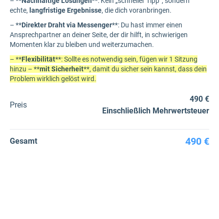
– **
Nachhaltige Lösungen
**: Kein „schneller Tipp“, sondern
echte,
langfristige Ergebnisse
, die dich voranbringen.
– **
Direkter Draht via Messenger
**: Du hast immer einen
Ansprechpartner an deiner Seite, der dir hilft, in schwierigen
Momenten klar zu bleiben und weiterzumachen.
– **
Flexibilität
**: Sollte es notwendig sein, fügen wir 1 Sitzung
hinzu – **
mit Sicherheit
**, damit du sicher sein kannst, dass dein
Problem wirklich gelöst wird.
490 €
Preis
Einschließlich Mehrwertsteuer
490 €
Gesamt