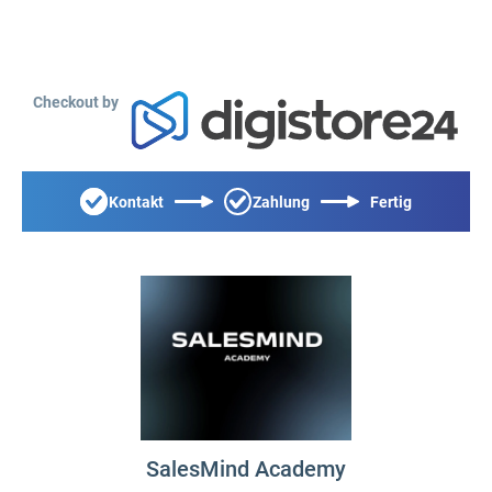
Checkout by
Kontakt
Zahlung
Fertig
SalesMind Academy