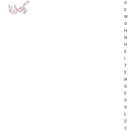
G
E
W
O
H
N
H
E
I
T
E
N
D
E
S
G
L
Ü
C