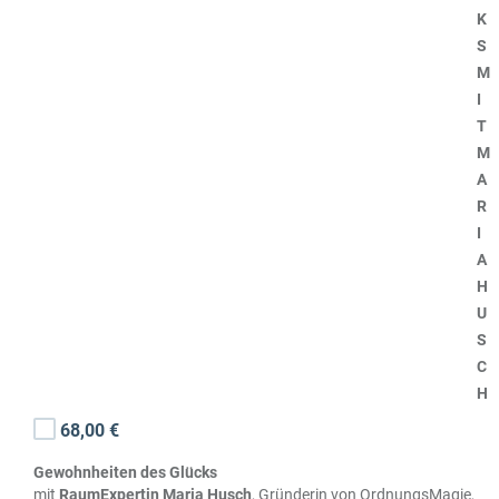
K
S
M
I
T
M
A
R
I
A
H
U
S
C
H
68,00 €
Gewohnheiten des Glücks
mit
RaumExpertin Maria Husch
, Gründerin von OrdnungsMagie,