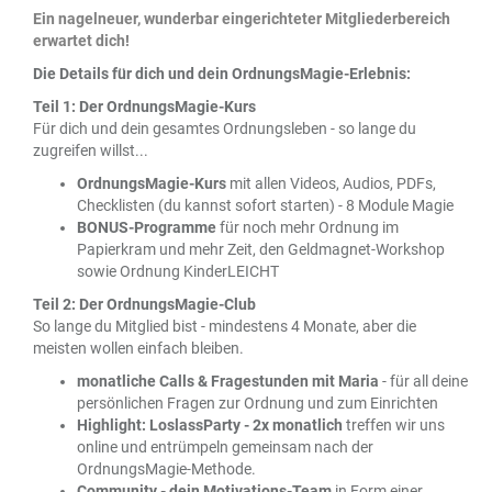
Ein nagelneuer, wunderbar eingerichteter Mitgliederbereich
erwartet dich!
Die Details für dich und dein OrdnungsMagie-Erlebnis:
Teil 1: Der OrdnungsMagie-Kurs
Für dich und dein gesamtes Ordnungsleben - so lange du
zugreifen willst...
OrdnungsMagie-Kurs
mit allen Videos, Audios, PDFs,
Checklisten (du kannst sofort starten) - 8 Module Magie
BONUS-Programme
für noch mehr Ordnung im
Papierkram und mehr Zeit, den Geldmagnet-Workshop
sowie Ordnung KinderLEICHT
Teil 2: Der OrdnungsMagie-Club
So lange du Mitglied bist - mindestens 4 Monate, aber die
meisten wollen einfach bleiben.
monatliche Calls & Fragestunden mit Maria
- für all deine
persönlichen Fragen zur Ordnung und zum Einrichten
Highlight: LoslassParty - 2x monatlich
treffen wir uns
online und entrümpeln gemeinsam nach der
OrdnungsMagie-Methode.
Community - dein Motivations-Team
in Form einer