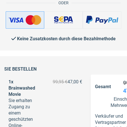
ODER
Keine Zusatzkosten durch diese Bezahlmethode
SIE BESTELLEN
1x
99,95 €
47,00 €
9
Gesamt
Brainwashed
4
Movie
Einsch
Sie erhalten
Mehrwer
Zugang zu
einem
Verkäufer und
geschützten
Vertragspartner 
Online-