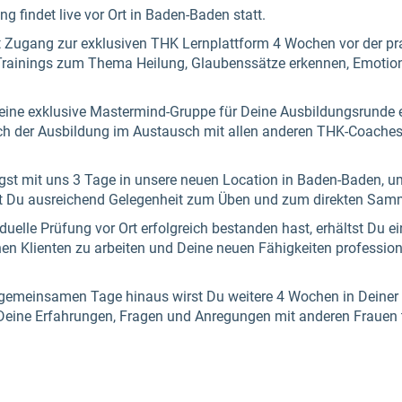
g findet live vor Ort in Baden-Baden statt.
st Zugang zur exklusiven THK Lernplattform 4 Wochen vor der pr
o Trainings zum Thema Heilung, Glaubenssätze erkennen, Emotio
 eine exklusive Mastermind-Gruppe für Deine Ausbildungsrunde 
ach der Ausbildung im Austausch mit allen anderen THK-Coache
gst mit uns 3 Tage in unsere neuen Location in Baden-Baden
ast Du ausreichend Gelegenheit zum Üben und zum direkten Samm
elle Prüfung vor Ort erfolgreich bestanden hast, erhältst Du ein
nen Klienten zu arbeiten und Deine neuen Fähigkeiten profession
gemeinsamen Tage hinaus wirst Du weitere 4 Wochen in Deine
 Deine Erfahrungen, Fragen und Anregungen mit anderen Frauen t