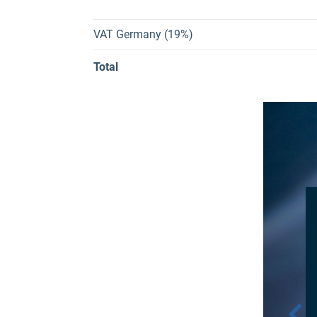
VAT Germany (19%)
Total
P
r
e
v
i
o
u
s