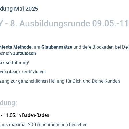
ldung Mai 2025
- 8. Ausbildungsrunde 09.05.-11
enteste Methode
, um
Glaubenssätze
und tiefe Blockaden bei Dei
perlich
aufzulösen
raxiserfahrung!
tenteam zertifizieren!
zung zur ganzheitlichen Heilung für Dich und Deine Kunden
ldung:
 - 11.05. in Baden-Baden
 aus maximal 20 Teilnehmerinnen bestehen.