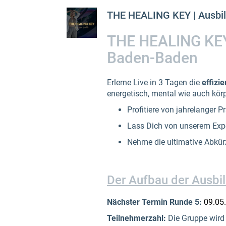
THE HEALING KEY | Ausbi
THE HEALING KEY 
Baden-Baden
Erlerne Live in 3 Tagen die
effizi
energetisch, mental wie auch kör
Profitiere von jahrelanger P
Lass Dich von unserem Exper
Nehme die ultimative Abkür
Der Aufbau der Ausbi
Nächster Termin Runde 5:
09.05.
Teilnehmerzahl:
Die Gruppe wird