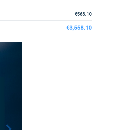
€568.10
€3,558.10
N
e
x
t