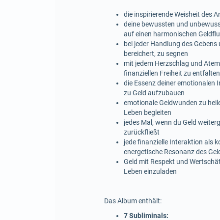
die inspirierende Weisheit des 
deine bewussten und unbewusste
auf einen harmonischen Geldflu
bei jeder Handlung des Gebens u
bereichert, zu segnen
mit jedem Herzschlag und Atemzu
finanziellen Freiheit zu entfalten
die Essenz deiner emotionalen 
zu Geld aufzubauen
emotionale Geldwunden zu heile
Leben begleiten
jedes Mal, wenn du Geld weitergi
zurückfließt
jede finanzielle Interaktion als
energetische Resonanz des Geld
Geld mit Respekt und Wertschät
Leben einzuladen
Das Album enthält:
7 Subliminals: