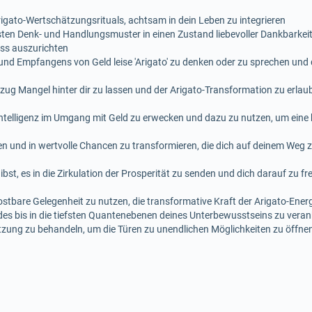
Arigato-Wertschätzungsrituals, achtsam in dein Leben zu integrieren
n Denk- und Handlungsmuster in einen Zustand liebevoller Dankbarkeit f
ss auszurichten
nd Empfangens von Geld leise 'Arigato' zu denken oder zu sprechen und d
g Mangel hinter dir zu lassen und der Arigato-Transformation zu erlauben
Intelligenz im Umgang mit Geld zu erwecken und dazu zu nutzen, um eine
n und in wertvolle Chancen zu transformieren, die dich auf deinem Weg 
bst, es in die Zirkulation der Prosperität zu senden und dich darauf zu fr
 kostbare Gelegenheit zu nutzen, die transformative Kraft der Arigato-Ene
es bis in die tiefsten Quantenebenen deines Unterbewusstseins zu vera
zung zu behandeln, um die Türen zu unendlichen Möglichkeiten zu öffnen 