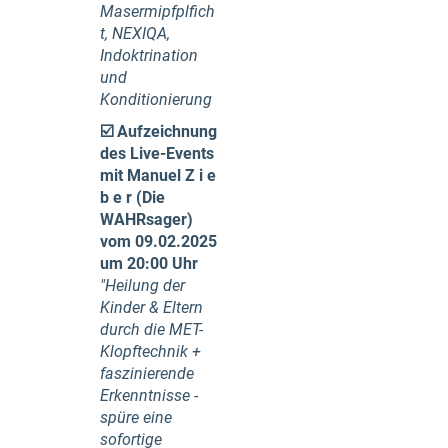
Masermipfplfich
t, NEXIQA,
Indoktrination
und
Konditionierung
☑️
Aufzeichnung
des Live-Events
mit Manuel Z i e
b e r (Die
WAHRsager)
vom 09.02.2025
um 20:00 Uhr
"Heilung der
Kinder & Eltern
durch die MET-
Klopftechnik +
faszinierende
Erkenntnisse -
spüre eine
sofortige