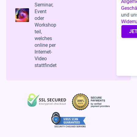
Allgem
Seminar,
Geschä
Event
und un
oder
Widerr
Workshop
JE
teil,
welches
online per
Internet-
Video
stattfindet