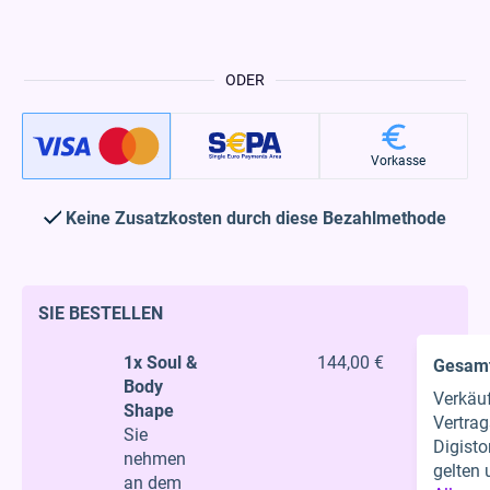
ODER
Vorkasse
Keine Zusatzkosten durch diese Bezahlmethode
SIE BESTELLEN
1x Soul &
144,00 €
Gesam
Body
Verkäu
Shape
Vertrag
Sie
Digist
nehmen
gelten 
an dem