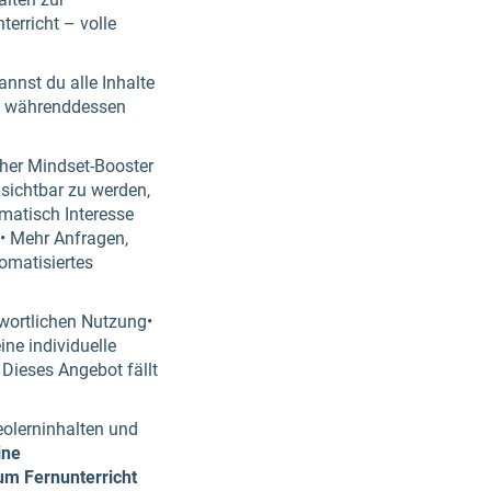
erricht – volle
nnst du alle Inhalte
 – währenddessen
cher Mindset-Booster
 sichtbar zu werden,
matisch Interesse
t• Mehr Anfragen,
omatisiertes
ntwortlichen Nutzung•
ine individuelle
Dieses Angebot fällt
eolerninhalten und
ine
 um Fernunterricht