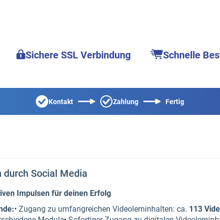
Sichere SSL Verbindung
Schnelle Bes
Kontakt
Zahlung
Fertig
 durch Social Media
iven Impulsen für deinen Erfolg
nde:
• Zugang zu umfangreichen Videolerninhalten: ca.
113 Vid
verschiedene Module• Sofortiger Zugang zu digitalen Videolerninh