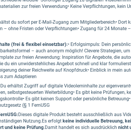
erialien zur freien Verwendung• Keine Verpflichtungen, kein Unt
ältst du sofort per E-Mail-Zugang zum Mitgliederbereich• Dort ka
 – ohne Fristen oder Verpflichtungen• Zugang für 24 Monate
alte (frei & flexibel einsetzbar):
• Erfolgsimpuls: Dein persönli
htbarkeitsformel – auch anonym möglich! Clevere Strategien, um
mplate zur freien Anwendung: Inspiration für Angebote, die auto
e du ein unwiderstehliches Angebot schnell und klar formuliers
eigerung deiner Reichweite auf Knopfdruck• Einblick in mein aut
ss zum Adaptieren
 Du erhältst Zugriff auf digitale Videolerninhalte zur eigenvera
igen, selbstgesteuerten Weiterbildung• Es gibt keine Prüfungen, ke
skontrolle• Es gibt keinen Support oder persönliche Betreuung• 
chutzgesetz (§ 1 FernUSG
FernUSG:
Dieses digitale Produkt besteht ausschließlich aus Vid
enständigen Nutzung.Es erfolgt
keine individuelle Betreuung, ke
ort und keine Prüfung
.Damit handelt es sich ausdrücklich
nicht