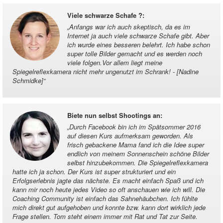
Viele schwarze Schafe ?
:
„
Anfangs war ich auch skeptisch, da es im
Internet ja auch viele schwarze Schafe gibt. Aber
ich wurde eines besseren belehrt. Ich habe schon
super tolle Bilder gemacht und es werden noch
viele folgen.Vor allem liegt meine
Spiegelreflexkamera nicht mehr ungenutzt im Schrank! - [Nadine
Schmidke]
“
Biete nun selbst Shootings an
:
„
Durch Facebook bin ich im Spätsommer 2016
auf diesen Kurs aufmerksam geworden. Als
frisch gebackene Mama fand ich die Idee super
endlich von meinem Sonnenschein schöne Bilder
selbst hinzubekommen. Die Spiegelreflexkamera
hatte ich ja schon. Der Kurs ist super strukturiert und ein
Erfolgserlebnis jagte das nächste. Es macht einfach Spaß und ich
kann mir noch heute jedes Video so oft anschauen wie ich will. Die
Coaching Community ist einfach das Sahnehäubchen. Ich fühlte
mich direkt gut aufgehoben und konnte bzw. kann dort wirklich jede
Frage stellen. Tom steht einem immer mit Rat und Tat zur Seite.