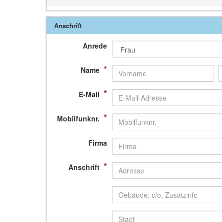
Anschrift
Anrede
*
Name
*
E-Mail
*
Mobilfunknr.
Firma
*
Anschrift