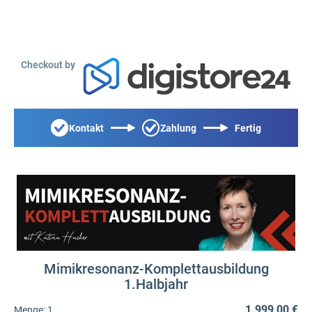
Checkout by
Kontakt
Zahlung
Fertig
Mimikresonanz-Komplettausbildung
1.Halbjahr
1.999,00 €
Menge:
1