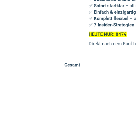
✅
Sofort startklar
– alle
✅
Einfach & einzigartig
✅
Komplett flexibel
– a
✅
7 Insider-Strategien
HEUTE NUR: 847€
Direkt nach dem Kauf 
Gesamt