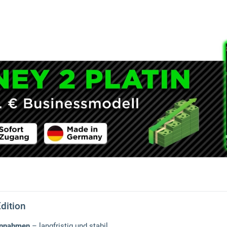
dition
Einnahmen
– langfristig und stabil.