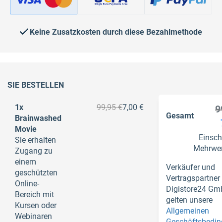
Keine Zusatzkosten durch diese Bezahlmethode
SIE BESTELLEN
1x
99,95 €
7,00 €
9
Gesamt
Brainwashed
Movie
Einsch
Sie erhalten
Mehrwer
Zugang zu
einem
Verkäufer und
geschützten
Vertragspartner 
Online-
Digistore24 Gm
Bereich mit
gelten unsere
Kursen oder
Allgemeinen
Webinaren
Geschäftsbedi