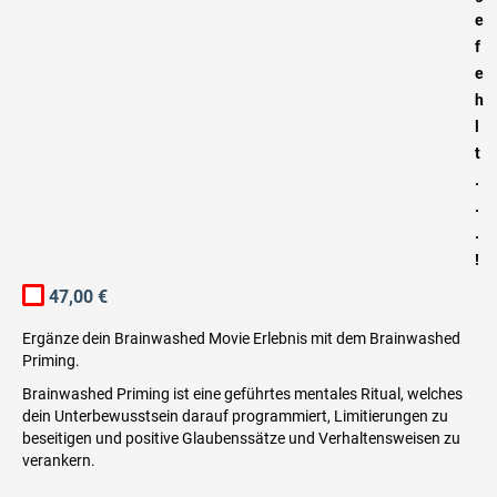
e
f
e
h
l
t
.
.
.
!
47,00 €
Ergänze dein Brainwashed Movie Erlebnis mit dem Brainwashed
Priming.
Brainwashed Priming ist eine geführtes mentales Ritual, welches
dein Unterbewusstsein darauf programmiert, Limitierungen zu
beseitigen und positive Glaubenssätze und Verhaltensweisen zu
verankern.