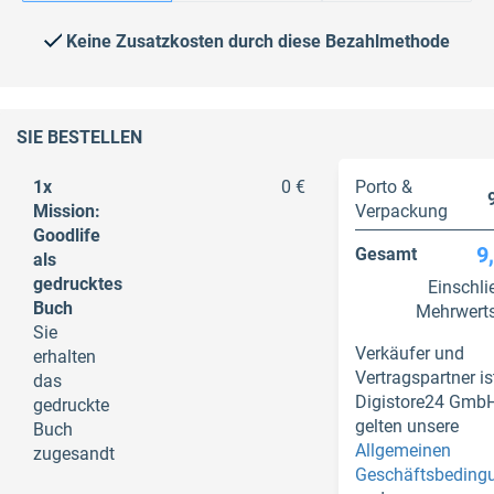
Keine Zusatzkosten durch diese Bezahlmethode
SIE BESTELLEN
1x
0 €
Porto &
Mission:
Verpackung
Goodlife
9
Gesamt
als
gedrucktes
Einschli
Buch
Mehrwerts
Sie
Verkäufer und
erhalten
Vertragspartner is
das
Digistore24 GmbH
gedruckte
gelten unsere
Buch
Allgemeinen
zugesandt
Geschäftsbeding