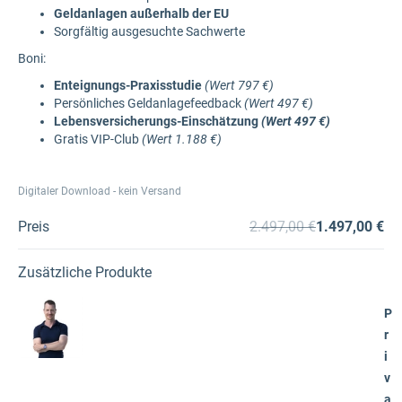
Geldanlagen außerhalb der EU
Sorgfältig ausgesuchte Sachwerte
Boni:
Enteignungs-Praxisstudie
(Wert 797 €)
Persönliches Geldanlagefeedback
(Wert 497 €)
Lebensversicherungs-Einschätzung
(Wert 497 €)
Gratis VIP-Club
(Wert 1.188 €)
Digitaler Download - kein Versand
Preis
2.497,00 €
1.497,00 €
Zusätzliche Produkte
P
r
i
v
a