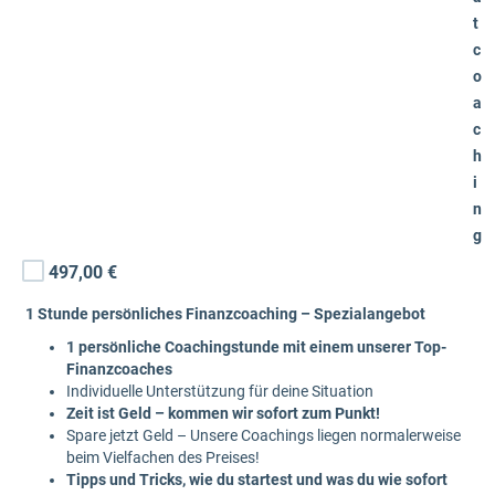
t
c
o
a
c
h
i
n
g
497,00 €
1 Stunde persönliches Finanzcoaching – Spezialangebot
1 persönliche Coachingstunde mit einem unserer Top-
Finanzcoaches
Individuelle Unterstützung für deine Situation
Zeit ist Geld – kommen wir sofort zum Punkt!
Spare jetzt Geld – Unsere Coachings liegen normalerweise
beim Vielfachen des Preises!
Tipps und Tricks, wie du startest und was du wie sofort