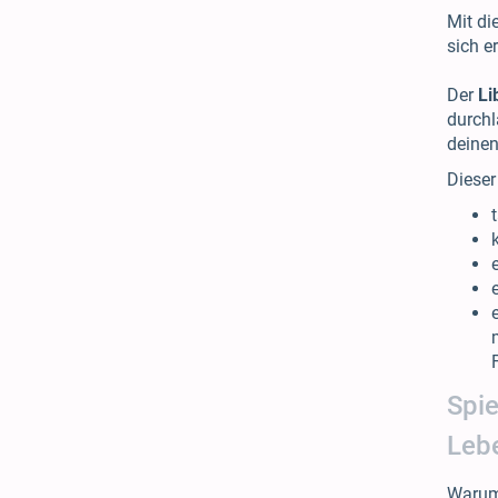
Mit di
sich e
Der
Li
durchl
deinen
Dieser
Spie
Lebe
Warum 