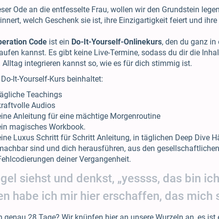
eser Ode an die entfesselte Frau, wollen wir den Grundstein legen,
rinnert, welch Geschenk sie ist, ihre Einzigartigkeit feiert und i
beration Code
ist ein
Do-It-Yourself-Onlinekurs
, den du ganz i
aufen kannst. Es gibt keine Live-Termine, sodass du dir die Inhalt
 Alltag integrieren kannst so, wie es für dich stimmig ist.
 Do-It-Yourself-Kurs beinhaltet:
tägliche Teachings
kraftvolle Audios
eine Anleitung für eine mächtige Morgenroutine
ein magisches Workbook.
eine Luxus Schritt für Schritt Anleitung, in täglichen Deep Dive H
machbar sind und dich herausführen, aus den gesellschaftliche
Fehlcodierungen deiner Vergangenheit.
gel siehst und denkst, „yessss, das bin ich
n habe ich mir hier erschaffen, das mich s
genau 28 Tage? Wir knüpfen hier an unsere Wurzeln an, es ist ei