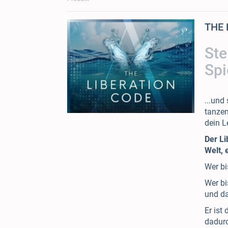
THE 
Ste
Spi
...und
tanzen
dein L
Der Li
Welt, 
Wer bi
Wer b
und d
Er ist
dadur