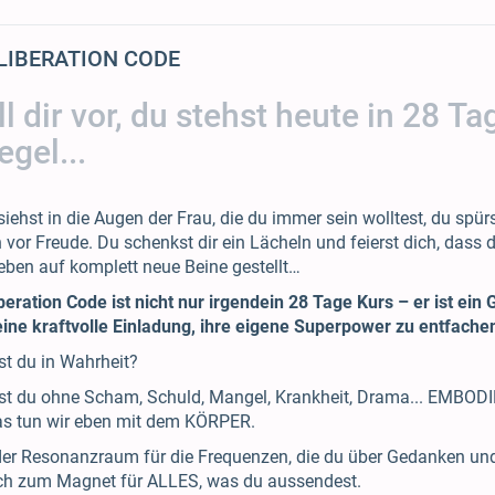
LIBERATION CODE
ll dir vor, du stehst heute in 28 
egel...
 siehst in die Augen der Frau, die du immer sein wolltest, du spür
 vor Freude. Du schenkst dir ein Lächeln und feierst dich, dass
eben auf komplett neue Beine gestellt…
beration Code ist nicht nur irgendein 28 Tage Kurs – er ist ein
eine kraftvolle Einladung, ihre eigene Superpower zu entfache
st du in Wahrheit?
ist du ohne Scham, Schuld, Mangel, Krankheit, Drama... EM
as tun wir eben mit dem KÖRPER.
 der Resonanzraum für die Frequenzen, die du über Gedanken un
ch zum Magnet für ALLES, was du aussendest.