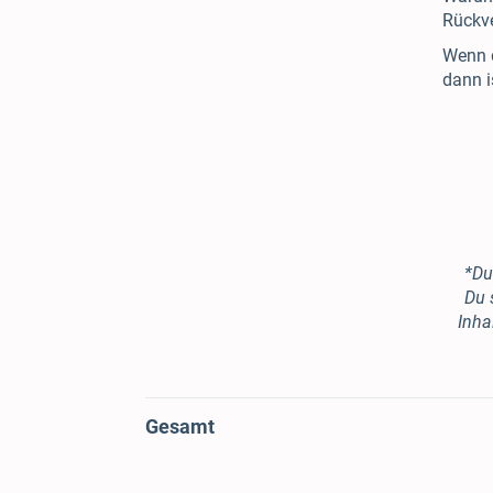
Rückve
Wenn 
dann i
*Du
Du 
Inha
Gesamt