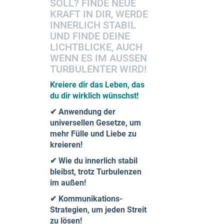
OLL? FINDE NEUE K
RAFT IN DIR, WERDE I
NNERLICH STABIL U
ND FINDE DEINE L
ICHTBLICKE, AUCH W
ENN ES IM AUSSEN TU
RBULENTER WIRD!
Kreiere dir das Leben, das
du dir wirklich wünschst!
✔ Anwendung der
universellen Gesetze, um
mehr Fülle und Liebe zu
kreieren!
✔ Wie du innerlich stabil
bleibst, trotz Turbulenzen
im außen!
✔ Kommunikations-
Strategien, um jeden Streit
zu lösen!