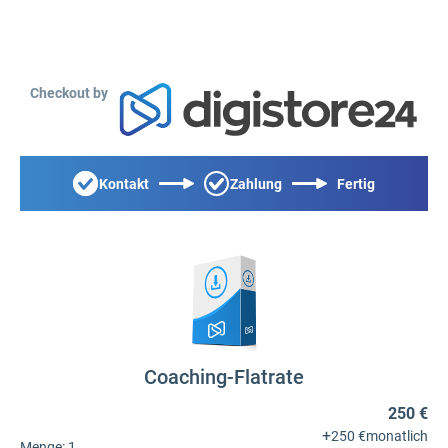
Checkout by
Kontakt
Zahlung
Fertig
Coaching-Flatrate
250 €
+
250 €
monatlich
Menge:
1