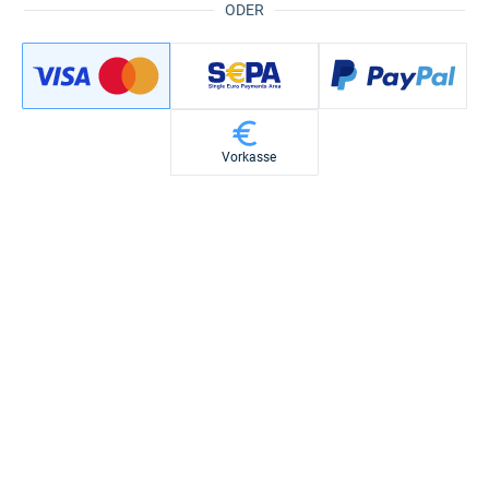
ODER
Vorkasse
Keine Zusatzkosten durch diese Bezahlmethode
Verkäufer und Vertragspartner ist Digistore24 GmbH. Es gelten
unsere
Allgemeinen Geschäftsbedingungen
und unsere
Widerrufsbelehrung
.
Jetzt kaufen