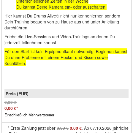
unterschiedlichen Zeiten in der Woche
Du kannst Deine Kamera ein- oder ausschalten.
Hier kannst Du Drums Alive® nicht nur kennenlernen sondern
Dein Training bequem von zu Hause aus und unter Anleitung
durchführen.
Erlebe die Live-Sessions und Video-Trainings an denen Du
jederzeit teilnehmen kannst.
Für den Start ist kein Equipmentkauf notwendig. Beginnen kannst
Du ohne Probleme mit einem Hocker und Kissen sowie
Kochlöffeln.
0,99 €
0,00 €
*
Einschließlich Mehrwertsteuer
*
Erste Zahlung jetzt über
0,99 €
0,00 €
. Ab 07.10.2026 jährliche