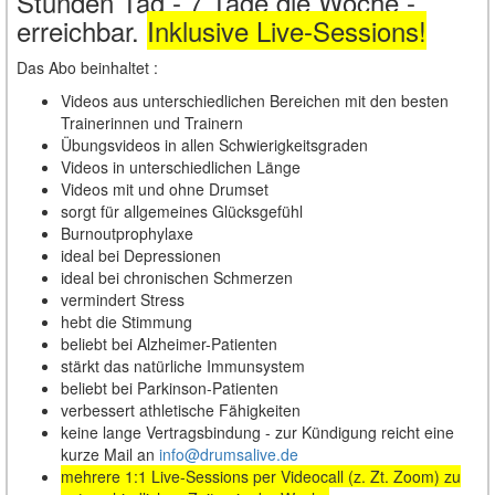
Stunden Tag - 7 Tage die Woche -
erreichbar.
Inklusive Live-Sessions!
Das Abo beinhaltet :
Videos aus unterschiedlichen Bereichen mit den besten
Trainerinnen und Trainern
Übungsvideos in allen Schwierigkeitsgraden
Videos in unterschiedlichen Länge
Videos mit und ohne Drumset
sorgt für allgemeines Glücksgefühl
Burnoutprophylaxe
ideal bei Depressionen
ideal bei chronischen Schmerzen
vermindert Stress
hebt die Stimmung
beliebt bei Alzheimer-Patienten
stärkt das natürliche Immunsystem
beliebt bei Parkinson-Patienten
verbessert athletische Fähigkeiten
keine lange Vertragsbindung - zur Kündigung reicht eine
kurze Mail an
info@drumsalive.de
mehrere 1:1 Live-Sessions per Videocall (z. Zt. Zoom) zu